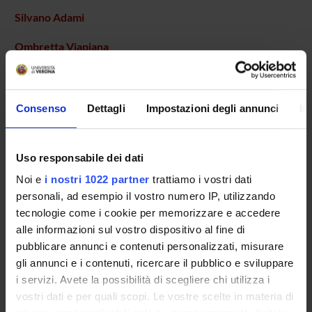
Silvano Adami
Ombretta Viapiana
Professore associato
Consenso
Dettagli
Impostazioni degli annunci
In
AREE DI RICERCA COINVOLTE DAL PROGETTO
Rheumatology (DM)
Uso responsabile dei dati
Rheumatology (DNBM)
Noi e
i nostri 1022 partner
trattiamo i vostri dati
personali, ad esempio il vostro numero IP, utilizzando
tecnologie come i cookie per memorizzare e accedere
SEZIONI
alle informazioni sul vostro dispositivo al fine di
pubblicare annunci e contenuti personalizzati, misurare
Reumatologia
gli annunci e i contenuti, ricercare il pubblico e sviluppare
i servizi. Avete la possibilità di scegliere chi utilizza i
vostri dati e per quali scopi. Le vostre scelte in materia di