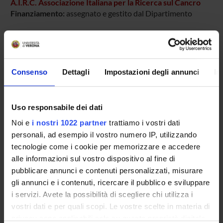
A.I.R.C. Associazione Italiana per la Ricerca sul Cancro
Finanziamento:
assegnato e gestito dal Dipartimento
PARTECIPANTI AL PROGETTO
Consenso
Dettagli
Impostazioni degli annunci
In
Cristina Anselmi
Tecnico-Amministrativo
Giuseppe Bellisola
Uso responsabile dei dati
Deborah Castelletti
Noi e
i nostri 1022 partner
trattiamo i vostri dati
personali, ad esempio il vostro numero IP, utilizzando
Marco Colombatti
tecnologie come i cookie per memorizzare e accedere
Fabrizio Comper
alle informazioni sul vostro dispositivo al fine di
pubblicare annunci e contenuti personalizzati, misurare
Giulio Fracasso
gli annunci e i contenuti, ricercare il pubblico e sviluppare
i servizi. Avete la possibilità di scegliere chi utilizza i
vostri dati e per quali scopi. Le vostre scelte in materia di
privacy sono applicabili solo su questa proprietà digitale