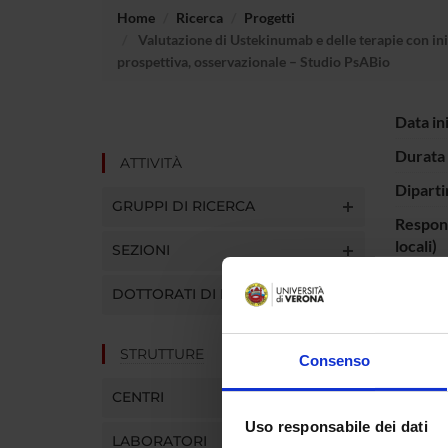
Home
Ricerca
Progetti
Valutazione di Ustekinumab e delle terapie con inib
prospettiva, osservazionale – Studio PsABio
Data in
Durata 
ATTIVITÀ
Diparti
GRUPPI DI RICERCA
Respons
locali)
SEZIONI
DOTTORATI DI RICERCA
PART
STRUTTURE
Consenso
Luca Id
CENTRI
Uso responsabile dei dati
LABORATORI