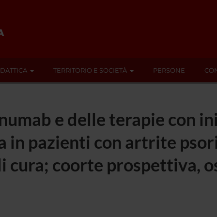
IDATTICA
TERRITORIO E SOCIETÀ
PERSONE
CON
umab e delle terapie con ini
 in pazienti con artrite psori
i cura; coorte prospettiva, 