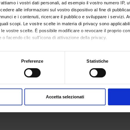
DI RICERCA COINVOLTE DAL PROGETTO
rattiamo i vostri dati personali, ad esempio il vostro numero IP, 
dere alle informazioni sul vostro dispositivo al fine di pubblica
atology (DM)
nunci e i contenuti, ricercare il pubblico e sviluppare i servizi. A
atology (DNBM)
r quali scopi. Le vostre scelte in materia di privacy sono applicabi
to le vostre scelte. È possibile modificare o revocare il proprio 
 o facendo clic sull'icona di attivazione della privacy.
NI
mo anche:
tologia
oni sulla tua posizione geografica, con un'approssimazione di qu
Preferenze
Statistiche
spositivo, scansionandolo attivamente alla ricerca di caratteristich
aborati i tuoi dati personali e imposta le tue preferenze nella
s
consenso in qualsiasi momento dalla Dichiarazione sui cookie.
Accetta selezionati
nalizzare contenuti ed annunci, per fornire funzionalità dei socia
inoltre informazioni sul modo in cui utilizzi il nostro sito con i n
icità e social media, i quali potrebbero combinarle con altre inform
lizzo dei loro servizi.