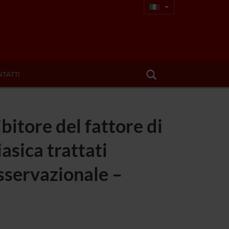
TATTI
bitore del fattore di
asica trattati
osservazionale –