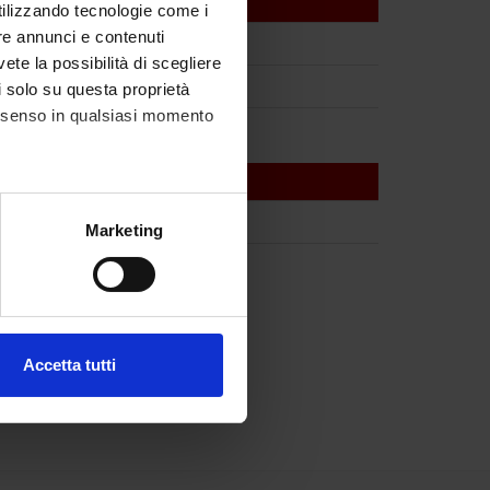
utilizzando tecnologie come i
re annunci e contenuti
vete la possibilità di scegliere
li solo su questa proprietà
consenso in qualsiasi momento
alche metro,
Marketing
e specifiche (impronte
ezione dettagli
. Puoi
Accetta tutti
l media e per analizzare il
ostri partner che si occupano
azioni che hai fornito loro o