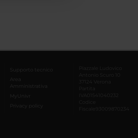
Piazzale Ludovico
Supporto tecnico
Antonio Scuro 10
Area
37124 Verona
Amministrativa
Partita
IVA01541040232
MyUnivr
Codice
Privacy policy
Fiscale93009870234