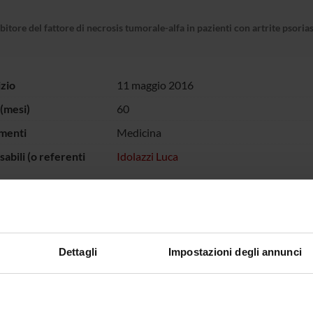
itore del fattore di necrosis tumorale-alfa in pazienti con artrite psorias
izio
11 maggio 2016
(mesi)
60
menti
Medicina
abili (o referenti
Idolazzi Luca
ECIPANTI AL PROGETTO
Dettagli
Impostazioni degli annunci
olazzi
Professore associato