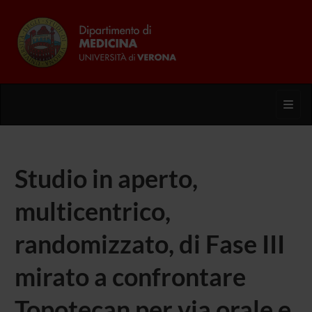
Toggl
Studio in aperto,
multicentrico,
randomizzato, di Fase III
mirato a confrontare
Topotecan per via orale e