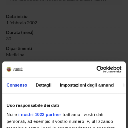
Data inizio
1 febbraio 2002
Durata (mesi)
30
Dipartimenti
Medicina
Responsabili (o referenti locali)
Cetto Gianluigi
Consenso
Dettagli
Impostazioni degli annunci
In
ENTI FINANZIATORI:
Uso responsabile dei dati
GlaxoSmithKline S.p.A.
Noi e
i nostri 1022 partner
trattiamo i vostri dati
Finanziamento:
assegnato e gestito dal Dipartimento
personali, ad esempio il vostro numero IP, utilizzando