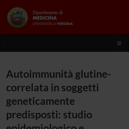
Toggl
Autoimmunità glutine-
correlata in soggetti
geneticamente
predisposti: studio
epidemiologico e