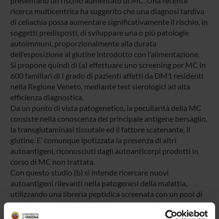
presentano un rischio aumentato di MC. Una recente
ricerca multicentrica ha suggerito che una diagnosi tardiva
di celiachia possa aumentare significativamente il rischio, in
soggetti predisposti, di sviluppare una o più patologie
autoimmuni, proporzionalmente alla durata
dell’esposizione al glutine introdotto con l’alimentazione.
Si propone quindi di (a) effettuare uno screening per MC in
600 familiari di I grado di pazienti affetti da DM1 residenti
nella Regione Veneto, mediante test sierologici ad alta
efficienza diagnostica.
Da un punto di vista patogenetico, la peculiarità della MC
consiste nella conoscenza del principale antigene bersaglio,
la transglutaminasi tissutale ed il fattore scatenante, il
glutine. E’ comunque ipotizzata la presenza di altri
autoantigeni, riconosciuti dagli autoanticorpi prodotti in
corso di MC non trattata.
Con questo studio (b) si intende ricercare nuovi
autoantigeni rilevanti nella patogenesi della malattia,
utilizzando una libreria peptidica screenata con un pool di
sieri di pazienti affetti da MC non trattata. Il
riconoscimento di tali autoantigeni verrà quindi verificato