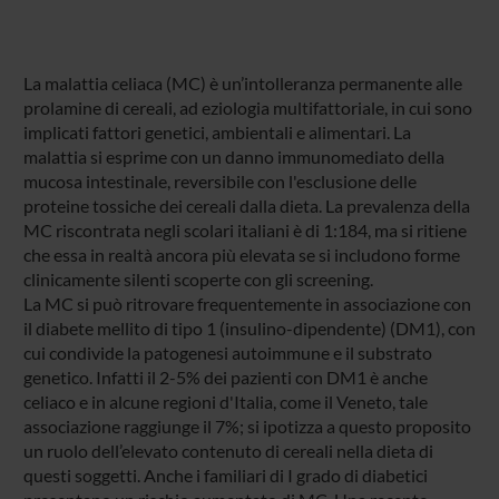
La malattia celiaca (MC) è un’intolleranza permanente alle
prolamine di cereali, ad eziologia multifattoriale, in cui sono
implicati fattori genetici, ambientali e alimentari. La
malattia si esprime con un danno immunomediato della
mucosa intestinale, reversibile con l'esclusione delle
proteine tossiche dei cereali dalla dieta. La prevalenza della
MC riscontrata negli scolari italiani è di 1:184, ma si ritiene
che essa in realtà ancora più elevata se si includono forme
clinicamente silenti scoperte con gli screening.
La MC si può ritrovare frequentemente in associazione con
il diabete mellito di tipo 1 (insulino-dipendente) (DM1), con
cui condivide la patogenesi autoimmune e il substrato
genetico. Infatti il 2-5% dei pazienti con DM1 è anche
celiaco e in alcune regioni d'Italia, come il Veneto, tale
associazione raggiunge il 7%; si ipotizza a questo proposito
un ruolo dell’elevato contenuto di cereali nella dieta di
questi soggetti. Anche i familiari di I grado di diabetici