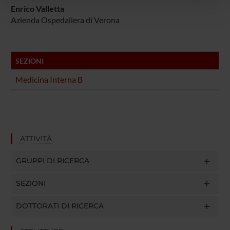
pubblicità e social media, i quali potrebbero combinarle
Enrico Valletta
con altre informazioni che hai fornito loro o che hanno
Azienda Ospedaliera di Verona
raccolto dal tuo utilizzo dei loro servizi.
SEZIONI
Medicina Interna B
ATTIVITÀ
GRUPPI DI RICERCA
SEZIONI
DOTTORATI DI RICERCA