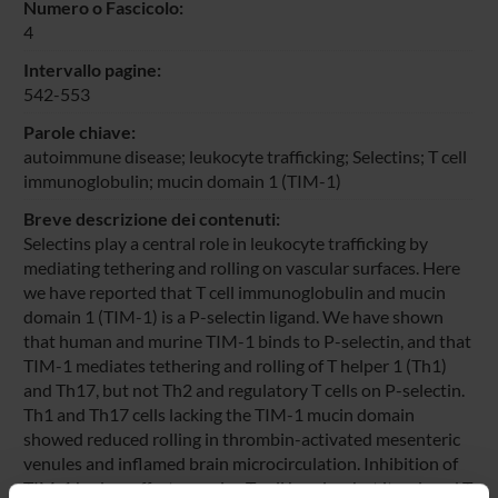
Numero o Fascicolo:
4
Intervallo pagine:
542-553
Parole chiave:
autoimmune disease; leukocyte trafficking; Selectins; T cell
immunoglobulin; mucin domain 1 (TIM-1)
Breve descrizione dei contenuti:
Selectins play a central role in leukocyte trafficking by
mediating tethering and rolling on vascular surfaces. Here
we have reported that T cell immunoglobulin and mucin
domain 1 (TIM-1) is a P-selectin ligand. We have shown
that human and murine TIM-1 binds to P-selectin, and that
TIM-1 mediates tethering and rolling of T helper 1 (Th1)
and Th17, but not Th2 and regulatory T cells on P-selectin.
Th1 and Th17 cells lacking the TIM-1 mucin domain
showed reduced rolling in thrombin-activated mesenteric
venules and inflamed brain microcirculation. Inhibition of
TIM-1 had no effect on naive T cell homing, but it reduced T