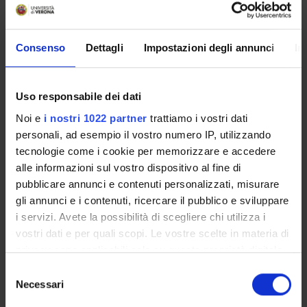
cell recruitment in a skin hypersensitivity model and
blocked experimental autoimmune encephalomyelitis.
Uniquely, the TIM-1 immunoglobulin variable domain was
Consenso
Dettagli
Impostazioni degli annunci
In
also required for P-selectin binding. Our data demonstrate
that TIM-1 is a major P-selectin ligand with a specialized
role in T cell trafficking during inflammatory responses and
Uso responsabile dei dati
the induction of autoimmune disease.
Noi e
i nostri 1022 partner
trattiamo i vostri dati
Note:
personali, ad esempio il vostro numero IP, utilizzando
pii: S1074-7613(14)00084-3
tecnologie come i cookie per memorizzare e accedere
Id prodotto:
alle informazioni sul vostro dispositivo al fine di
80461
pubblicare annunci e contenuti personalizzati, misurare
Handle IRIS:
gli annunci e i contenuti, ricercare il pubblico e sviluppare
11562/703361
i servizi. Avete la possibilità di scegliere chi utilizza i
vostri dati e per quali scopi. Le vostre scelte in materia di
depositato il:
privacy sono applicabili solo su questa proprietà digitale
17 luglio 2014
in cui avete effettuato le vostre scelte. È possibile
Selezione
ultima modifica:
modificare o revocare il proprio consenso in qualsiasi
Necessari
del
2 giugno 2023
momento dalla Dichiarazione sui cookie o facendo clic
consenso