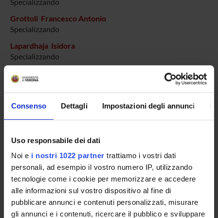
Specializzando
Grottoli Francesco Antonio
Specializzando
Lapardhaja Isidora
Specializzando
La Rocca Giulia
Specializzando
Lucchi Paolo
Consenso
Dettagli
Impostazioni degli annunci
In
Specializzando
Maltoni Veronica
Uso responsabile dei dati
Specializzando
Noi e
i nostri 1022 partner
trattiamo i vostri dati
Manera Massimiliano
personali, ad esempio il vostro numero IP, utilizzando
Specializzando
tecnologie come i cookie per memorizzare e accedere
Mileto Matteo
alle informazioni sul vostro dispositivo al fine di
Specializzando
pubblicare annunci e contenuti personalizzati, misurare
Olivato Alessia
gli annunci e i contenuti, ricercare il pubblico e sviluppare