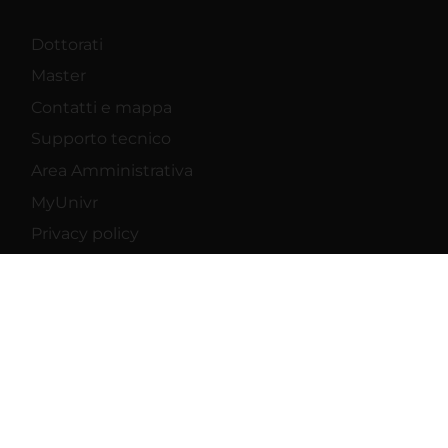
Dottorati
Master
Contatti e mappa
Supporto tecnico
Area Amministrativa
MyUnivr
Privacy policy