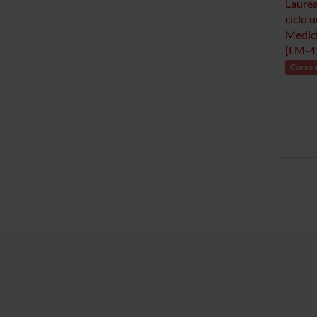
Laurea
ciclo u
Medici
[LM-4
Corso 