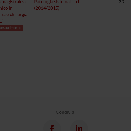
 magistrale a
Patologia sistematica I
23
nico in
(2014/2015)
na e chirurgia
1]
a esaurimento
Condividi