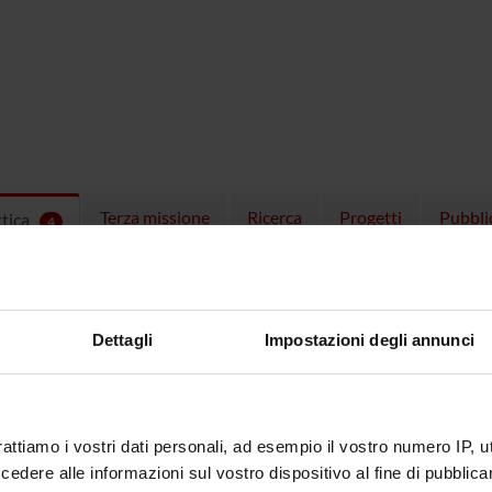
Terza missione
Ricerca
Progetti
Pubbli
ttica
4
EGNAMENTI
menti attivi nel periodo selezionato:
4
.
Dettagli
Impostazioni degli annunci
ull'insegnamento per vedere orari e dettagli del corso.
rattiamo i vostri dati personali, ad esempio il vostro numero IP, 
O
NOME
CREDITI
dere alle informazioni sul vostro dispositivo al fine di pubblica
TOTALI