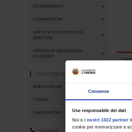
GOVERNANCE
COMMISSIONI
UFFICI E STRUTTURE DI
SERVIZIO
SERVIZI DI SEGRETERIA
STUDENTI
Dida
STRUTTURE DEL DIPARTIMENTO
INS
BIBLIOTECHE
Insegna
Consenso
Clicca s
CENTRI
Uso responsabile dei dati
LABORATORI
Noi e
i nostri 1022 partner
t
CORS
cookie per memorizzare e acce
Contatti