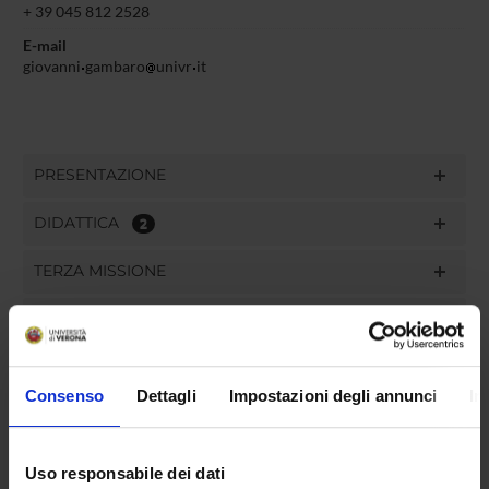
+ 39 045 812 2528
E-mail
giovanni
gambaro
univr
it
PRESENTAZIONE
DIDATTICA
2
TERZA MISSIONE
RICERCA
PROGETTI
Consenso
Dettagli
Impostazioni degli annunci
In
PUBBLICAZIONI
INCARICHI
Uso responsabile dei dati