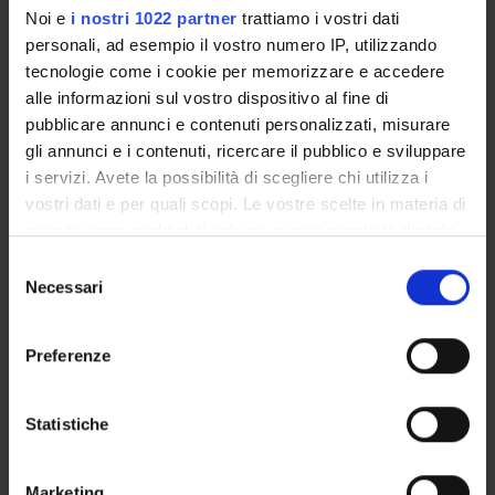
Noi e
i nostri 1022 partner
trattiamo i vostri dati
personali, ad esempio il vostro numero IP, utilizzando
tecnologie come i cookie per memorizzare e accedere
ORGANIZZAZIONE
alle informazioni sul vostro dispositivo al fine di
pubblicare annunci e contenuti personalizzati, misurare
GOVERNANCE
gli annunci e i contenuti, ricercare il pubblico e sviluppare
i servizi. Avete la possibilità di scegliere chi utilizza i
COMMISSIONI
vostri dati e per quali scopi. Le vostre scelte in materia di
privacy sono applicabili solo su questa proprietà digitale
UFFICI E STRUTTURE DI SERVIZIO
in cui avete effettuato le vostre scelte. È possibile
Selezione
modificare o revocare il proprio consenso in qualsiasi
Necessari
SERVIZI DI SEGRETERIA STUDENTI
del
momento dalla Dichiarazione sui cookie o facendo clic
consenso
sull'icona di attivazione della privacy.
STRUTTURE DEL DIPARTIMENTO
Preferenze
BIBLIOTECHE
Con il tuo consenso, vorremmo anche:
raccogliere informazioni sulla tua posizione
Statistiche
CENTRI
geografica, con un'approssimazione di qualche
metro,
LABORATORI
Marketing