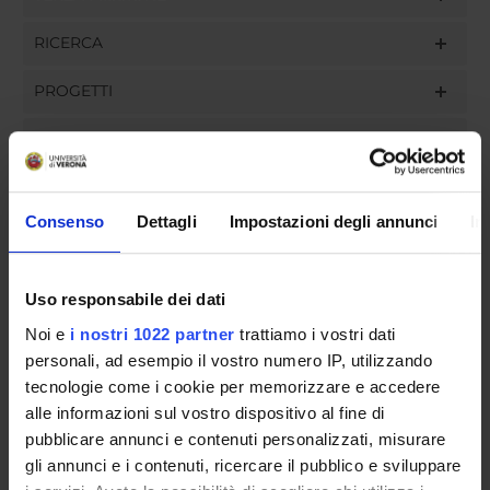
RICERCA
PROGETTI
PUBBLICAZIONI
INCARICHI
Consenso
Dettagli
Impostazioni degli annunci
In
Uso responsabile dei dati
ORGANIZZAZIONE
Noi e
i nostri 1022 partner
trattiamo i vostri dati
GOVERNANCE
personali, ad esempio il vostro numero IP, utilizzando
tecnologie come i cookie per memorizzare e accedere
COMMISSIONI
alle informazioni sul vostro dispositivo al fine di
pubblicare annunci e contenuti personalizzati, misurare
UFFICI E STRUTTURE DI SERVIZIO
gli annunci e i contenuti, ricercare il pubblico e sviluppare